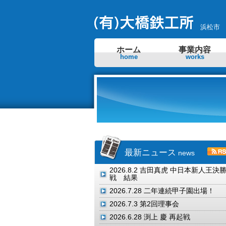
浜松市
ホーム
事業内容
home
works
最新ニュース
news
2026.8.2
吉田真虎 中日本新人王決
戦 結果
2026.7.28
二年連続甲子園出場！
2026.7.3
第2回理事会
2026.6.28
渕上 慶 再起戦