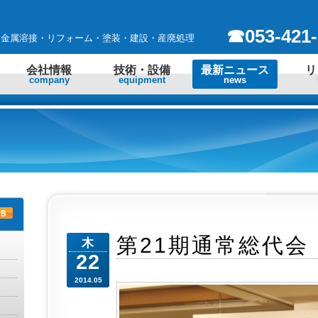
☎053-421-
 金属溶接・リフォーム・塗装・建設・産廃処理
会社情報
技術・設備
最新ニュース
リ
company
equipment
news
勝
第21期通常総代会
木
22
2014.05