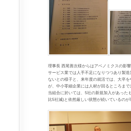
理事長 西尾善次様からはアベノミクスの影
サービス業では人手不足になりつつあり製造
ないとの様子と、来年度の就活では、大卒を
が、中小零細企業には人材が回るところまで
当組合に於いては、5社の新規加入があったもの
比5社減)と依然厳しい状態が続いているのが