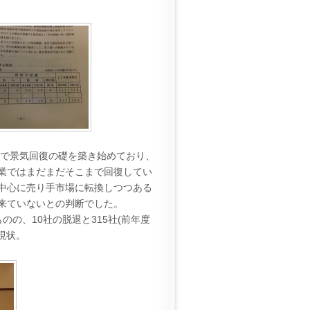
響で景気回復の礎を築き始めており、
業ではまだまだそこまで回復してい
中心に売り手市場に転換しつつある
来ていないとの判断でした。
の、10社の脱退と315社(前年度
現状。