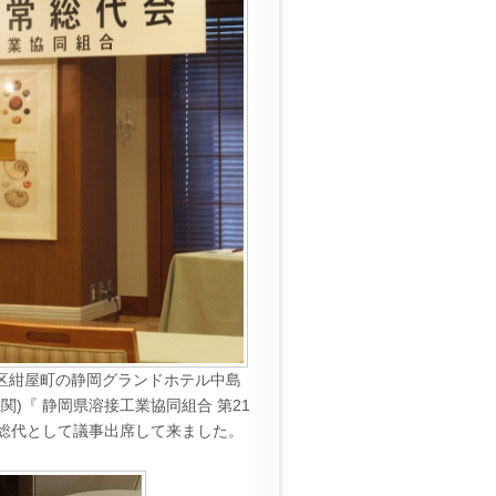
市葵区紺屋町の静岡グランドホテル中島
)『 静岡県溶接工業協同組合 第21
総代として議事出席して来ました。