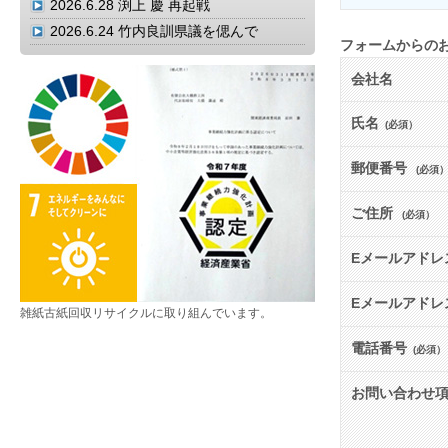
2026.6.28
渕上 慶 再起戦
2026.6.24
竹内良訓県議を偲んで
フォームからの
会社名
氏名
(必須）
郵便番号
(必須
ご住所
(必須）
Eメールアドレ
Eメールアドレ
雑紙古紙回収リサイクルに取り組んでいます。
電話番号
(必須）
お問い合わせ