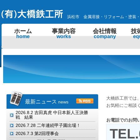
浜松市 金属溶接・リフォーム・塗装
ホーム
事業内容
会社情報
技
home
works
company
eq
大橋鉄工所では
最新ニュース
news
お気軽にご相談
2026.8.2
吉田真虎 中日本新人王決勝
戦 結果
お電話でのお問
2026.7.28
二年連続甲子園出場！
TEL.
2026.7.3
第2回理事会