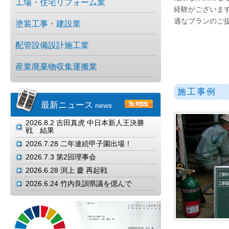
工場・住宅リフォーム業
経験がございま
適なプランのご
塗装工事・建設業
配管設備設計施工業
産業廃棄物収集運搬業
施工事例
最新ニュース
news
2026.8.2
吉田真虎 中日本新人王決勝
戦 結果
2026.7.28
二年連続甲子園出場！
2026.7.3
第2回理事会
2026.6.28
渕上 慶 再起戦
2026.6.24
竹内良訓県議を偲んで