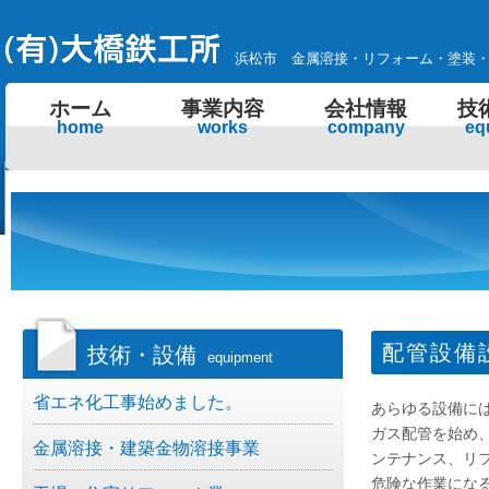
浜松市 金属溶接・リフォーム・塗装
ホーム
事業内容
会社情報
技
home
works
company
eq
配管設備
技術・設備
equipment
省エネ化工事始めました。
あらゆる設備に
ガス配管を始め
金属溶接・建築金物溶接事業
ンテナンス、リ
危険な作業にな