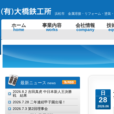
浜松市 金属溶接・リフォーム・塗装
ホーム
事業内容
会社情報
技
home
works
company
eq
最新ニュース
news
2026.8.2
吉田真虎 中日本新人王決勝
日
戦 結果
28
2026.7.28
二年連続甲子園出場！
2026.06
2026.7.3
第2回理事会