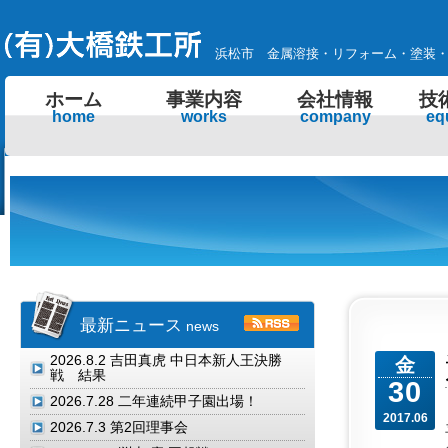
浜松市 金属溶接・リフォーム・塗装
ホーム
事業内容
会社情報
技
home
works
company
eq
最新ニュース
news
2026.8.2
吉田真虎 中日本新人王決勝
金
戦 結果
30
2026.7.28
二年連続甲子園出場！
2017.06
2026.7.3
第2回理事会