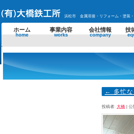
浜松市 金属溶接・リフォーム・塗装
ホーム
事業内容
会社情報
技
home
works
company
eq
←
多忙な
投稿者:
大橋
|
公