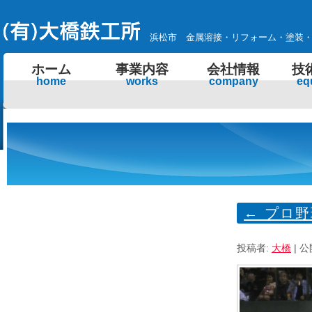
浜松市 金属溶接・リフォーム・塗装
ホーム
事業内容
会社情報
技
home
works
company
eq
←
プロ野
投稿者:
大橋
|
公