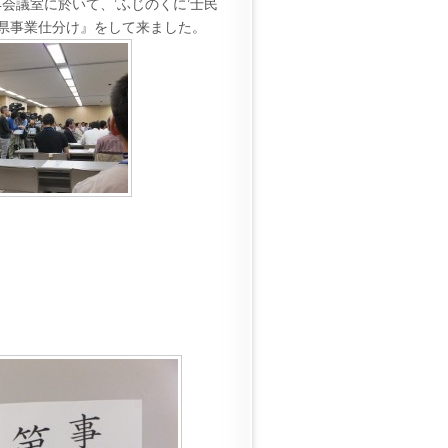
第4会議室に於いて、’ふじのくに’士民
県事業仕分け』をして来ました。