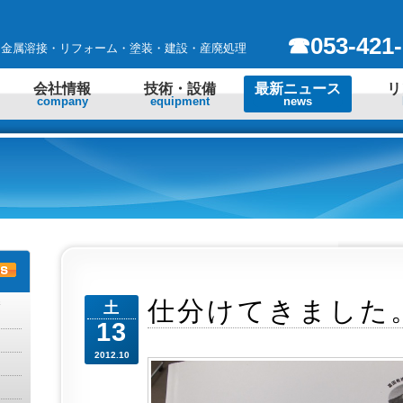
☎053-421-
 金属溶接・リフォーム・塗装・建設・産廃処理
会社情報
技術・設備
最新ニュース
リ
company
equipment
news
勝
仕分けてきました
土
13
2012.10