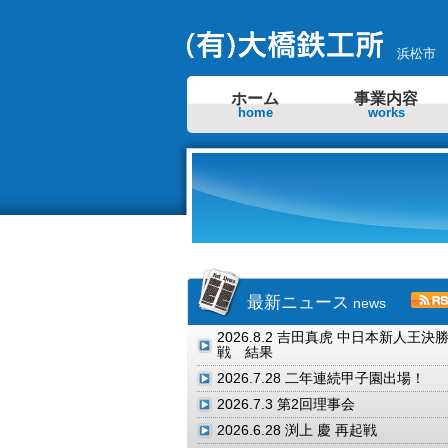
浜松市
ホーム
事業内容
home
works
最新ニュース
news
2026.8.2
吉田真虎 中日本新人王決
戦 結果
2026.7.28
二年連続甲子園出場！
2026.7.3
第2回理事会
2026.6.28
渕上 慶 再起戦