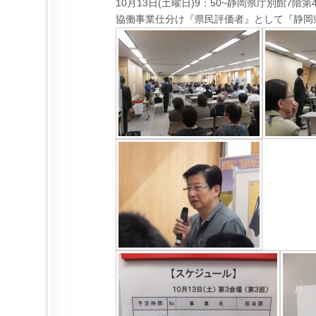
10月13日(土曜日)9：50~静岡県庁別館7階
協働事業仕分け『県民評価者』として『静岡