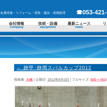
☎053-421-
 金属溶接・リフォーム・塗装・建設・産廃処理
会社情報
技術・設備
最新ニュース
リ
company
equipment
news
←
静甲･静岡スバルカップ2012
投稿者:
大橋
|
公開日:
2012年9月3日
|
フルサイズ:
600 × 450