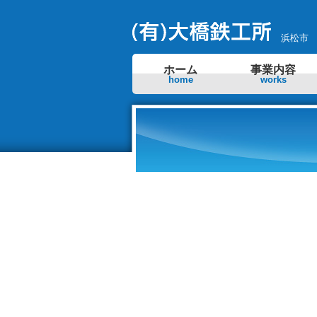
浜松市
ホーム
事業内容
home
works