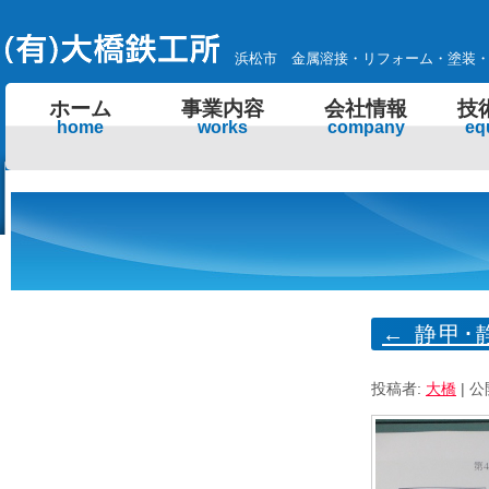
浜松市 金属溶接・リフォーム・塗装
ホーム
事業内容
会社情報
技
home
works
company
eq
←
静甲･
投稿者:
大橋
|
公