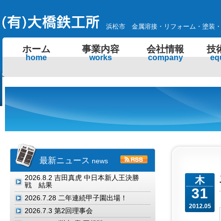
浜松市 金属溶接・リフォーム・塗装
ホーム
事業内容
会社情報
技
home
works
company
eq
最新ニュース
news
2026.8.2
吉田真虎 中日本新人王決勝
木
戦 結果
31
2026.7.28
二年連続甲子園出場！
2012.05
2026.7.3
第2回理事会