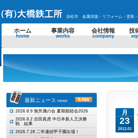
浜松市 金属溶接・リフォーム・塗装
ホーム
事業内容
会社情報
技
home
works
company
eq
最新ニュース
news
2026.8.9
無所属の会 夏期親睦会2026
月
23
2026.8.2
吉田真虎 中日本新人王決勝
戦 結果
2012.01
2026.7.28
二年連続甲子園出場！