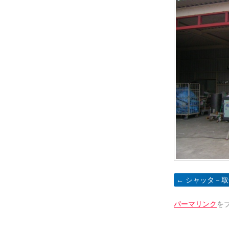
シャッタ－取付
パーマリンク
を