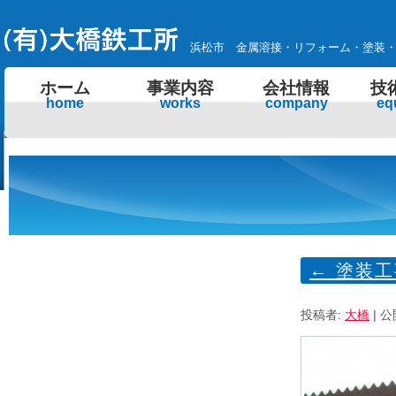
浜松市 金属溶接・リフォーム・塗装
ホーム
事業内容
会社情報
技
home
works
company
eq
←
塗装工
投稿者:
大橋
|
公