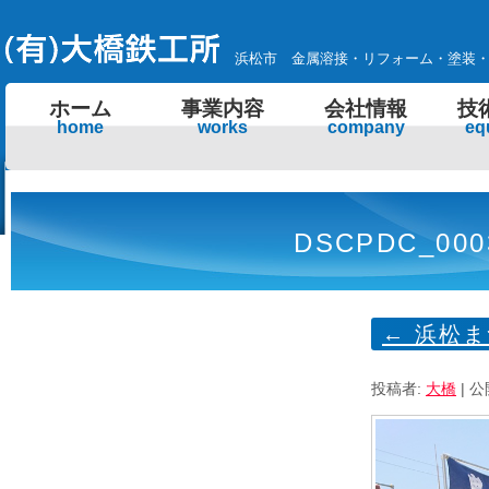
浜松市 金属溶接・リフォーム・塗装
ホーム
事業内容
会社情報
技
home
works
company
eq
DSCPDC_000
←
浜松まつ
投稿者:
大橋
|
公