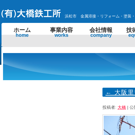
浜松市 金属溶接・リフォーム・塗装
ホーム
事業内容
会社情報
技
home
works
company
eq
←
大阪里
投稿者:
大橋
|
公