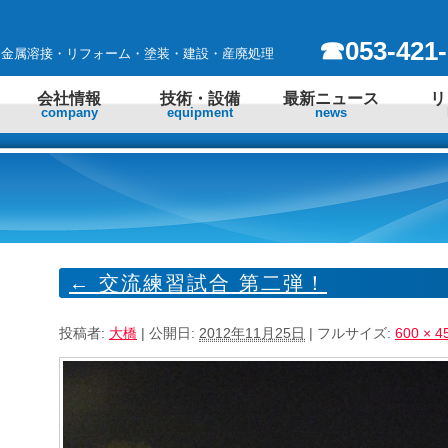
☎053-421-
 金属溶接・リフォーム・塗装・建設・産廃処理
会社情報
技術・設備
最新ニュース
リ
company
equipment
news
←
交流練習試合 第二弾！
投稿者:
大橋
|
公開日:
2012年11月25日
|
フルサイズ:
600 × 4