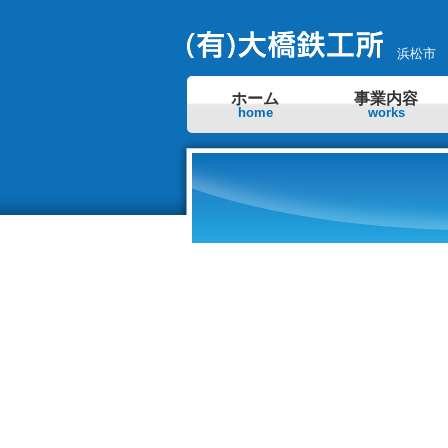
浜松市
ホーム
事業内容
home
works