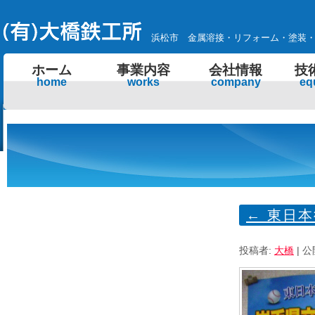
浜松市 金属溶接・リフォーム・塗装
ホーム
事業内容
会社情報
技
home
works
company
eq
←
東日本
投稿者:
大橋
|
公