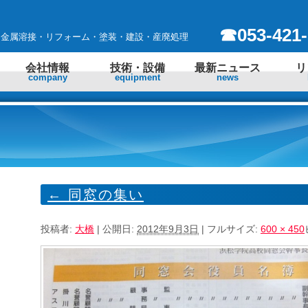
☎053-421-
 金属溶接・リフォーム・塗装・建設・産廃処理
会社情報
技術・設備
最新ニュース
リ
company
equipment
news
←
同窓の集い
投稿者:
大橋
|
公開日:
2012年9月3日
|
フルサイズ:
600 × 450