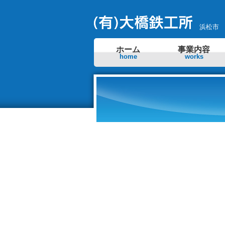
浜松市
ホーム
事業内容
home
works